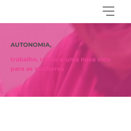
AUTONOMIA,
trabalho, renda e uma nova vida
para as mulheres