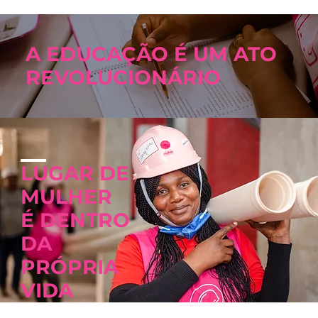
A EDUCAÇÃO É UM ATO
REVOLUCIONÁRIO
LUGAR DE
MULHER
É DENTRO
DA
PRÓPRIA
VIDA