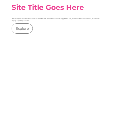
Site Title Goes Here
This is a space to welcome visitors to the site. Grab their attention with copy that clearly states what the site is about, and add an
engaging image or video.
Explore