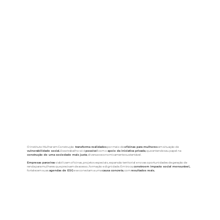
O Instituto Mulher em Construção
transforma realidades
por meio de
oficinas para mulheres
em situação de
vulnerabilidade social.
Esse trabalho só é
possível
com o
apoio da iniciativa privada
, que entende seu papel na
construção de uma sociedade mais justa
, diversa e economicamente sustentável.
Empresas parceiras
viabilizam oficinas, projetos especiais, expansão territorial e novas oportunidades de geração de
renda para mulheres que precisam de acesso, formação e dignidade. Em troca,
constroem impacto social mensurável,
fortalecem suas
agendas de ESG
e se conectam a uma
causa concreta
, com
resultados reais.